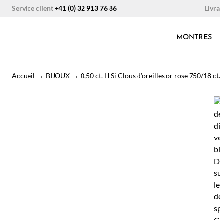
Aller
Livra
Service client
+41 (0) 32 913 76 86
au
contenu
MONTRES
Accueil
→
BIJOUX
→
0,50 ct. H Si Clous d’oreilles or rose 750/18 ct