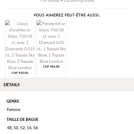
TVA incluse • Livraison gratuite
VOUS AIMEREZ PEUT-ÊTRE AUSSI…
CHF
485.00
CHF
910.00
DÉTAILS
GENRE
Femme
TAILLE DE BAGUE
48
,
50
,
52
,
54
,
56