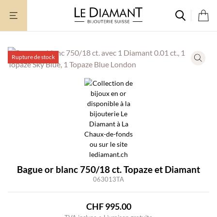
Aller
au
contenu
Rupture de stock
Bague or blanc 750/18 ct. Topaze et Diamant
063013TA
CHF
995.00