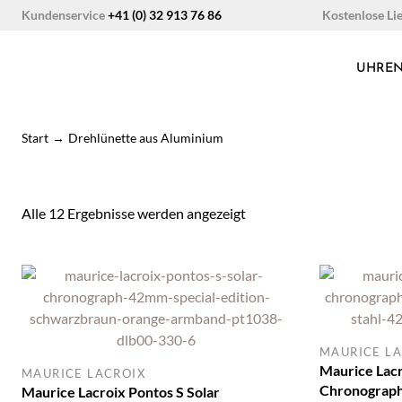
Zum
Kostenlose Li
Kundenservice
+41 (0) 32 913 76 86
Inhalt
springen
UHRE
Start
→
Drehlünette aus Aluminium
Nach
Alle 12 Ergebnisse werden angezeigt
neuesten
sortiert
MAURICE LA
Maurice Lacr
MAURICE LACROIX
Chronograp
Maurice Lacroix Pontos S Solar