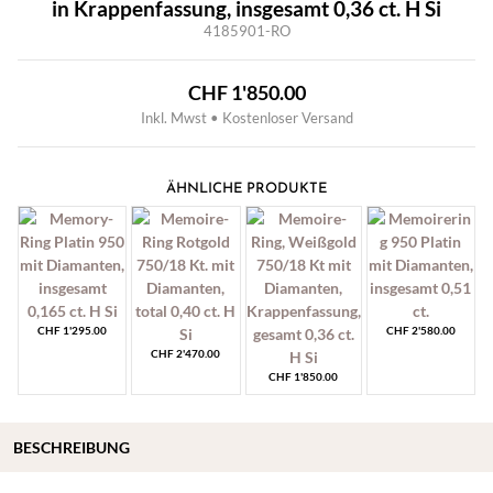
in Krappenfassung, insgesamt 0,36 ct. H Si
4185901-RO
CHF
1'850.00
Inkl. Mwst • Kostenloser Versand
ÄHNLICHE PRODUKTE
CHF
1'295.00
CHF
2'580.00
CHF
2'470.00
CHF
1'850.00
BESCHREIBUNG