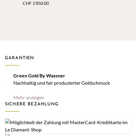
ct. H Si
CHF
1'850.00
GARANTIEN
Green Gold By Wassner
Nachhaltig und fair produzierter Goldschmuck
Mehr anzeigen
SICHERE BEZAHLUNG