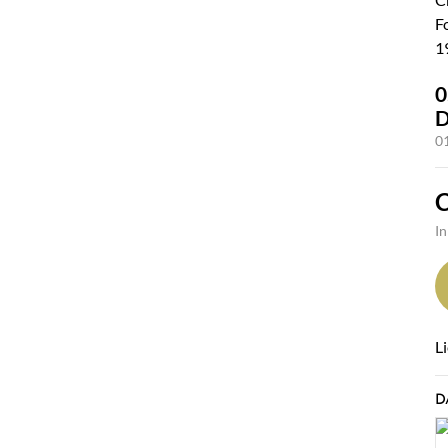
0
D
0
I
L
D