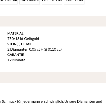
HF
1'880.00
CHF
2'340.00
CHF
1'189.00
CHF
825.00
MATERIAL
750/18 kt Gelbgold
STEIN(E) DETAIL
2 Diamanten 0,05 ct H Si (0,10 ct.)
GARANTIE
12 Monate
en Schmuck für jedermann erschwinglich. Unsere Diamanten und