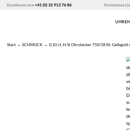
Zum
Kostenlose Li
Kundenservice
+41 (0) 32 913 76 86
Inhalt
springen
UHRE
Start
→
SCHMUCK
→
0,10 ct. H Si Ohrstecker 750/18 Kt. Gelbgol