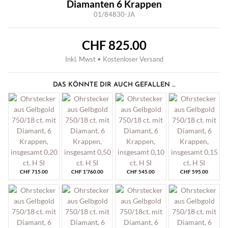
Diamanten 6 Krappen
01/84830-JA
CHF
825.00
Inkl. Mwst • Kostenloser Versand
DAS KÖNNTE DIR AUCH GEFALLEN …
CHF
715.00
CHF
1'760.00
CHF
545.00
CHF
595.00