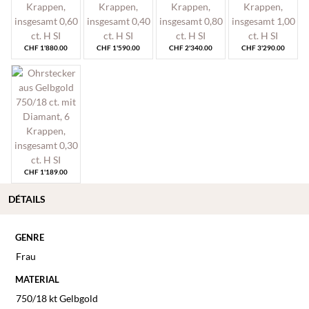
CHF
1'880.00
CHF
1'590.00
CHF
2'340.00
CHF
3'290.00
CHF
1'189.00
DÉTAILS
GENRE
Frau
MATERIAL
750/18 kt Gelbgold