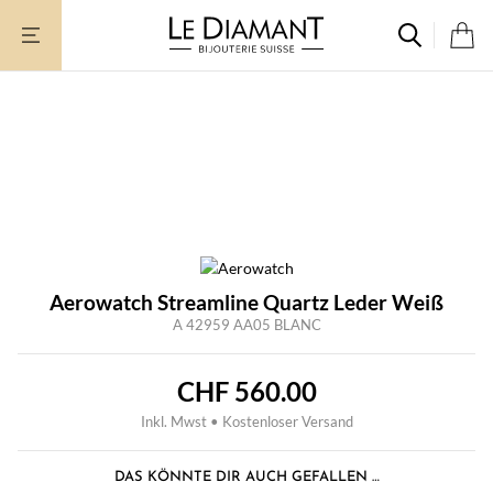
Zum
Inhalt
springen
Aerowatch Streamline Quartz Leder Weiß
A 42959 AA05 BLANC
CHF
560.00
Inkl. Mwst • Kostenloser Versand
DAS KÖNNTE DIR AUCH GEFALLEN …