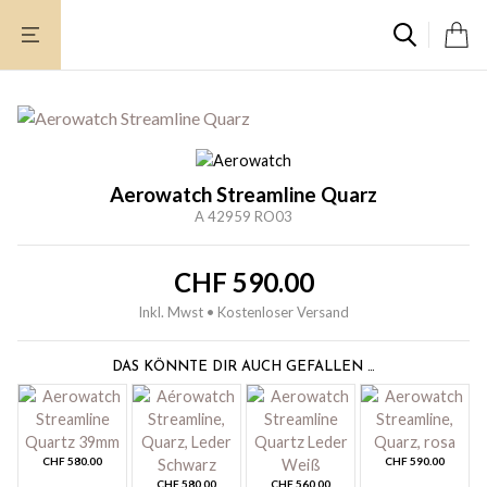
Zum
Inhalt
springen
Aerowatch Streamline Quarz
A 42959 RO03
CHF
590.00
Inkl. Mwst • Kostenloser Versand
DAS KÖNNTE DIR AUCH GEFALLEN …
CHF
580.00
CHF
590.00
CHF
580.00
CHF
560.00