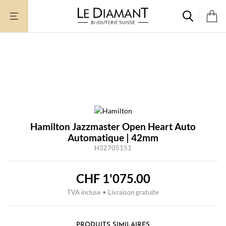
Aller
au
contenu
Hamilton Jazzmaster Open Heart Auto
Automatique | 42mm
H32705151
CHF
1'075.00
TVA incluse • Livraison gratuite
PRODUITS SIMILAIRES