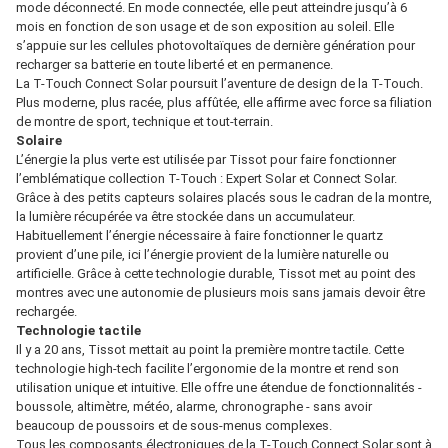
mode déconnecté. En mode connectée, elle peut atteindre jusqu’à 6
mois en fonction de son usage et de son exposition au soleil. Elle
s’appuie sur les cellules photovoltaïques de dernière génération pour
recharger sa batterie en toute liberté et en permanence.
La T-Touch Connect Solar poursuit l’aventure de design de la T-Touch.
Plus moderne, plus racée, plus affûtée, elle affirme avec force sa filiation
de montre de sport, technique et tout-terrain.
Solaire
L’énergie la plus verte est utilisée par Tissot pour faire fonctionner
l’emblématique collection T-Touch : Expert Solar et Connect Solar.
Grâce à des petits capteurs solaires placés sous le cadran de la montre,
la lumière récupérée va être stockée dans un accumulateur.
Habituellement l’énergie nécessaire à faire fonctionner le quartz
provient d’une pile, ici l’énergie provient de la lumière naturelle ou
artificielle. Grâce à cette technologie durable, Tissot met au point des
montres avec une autonomie de plusieurs mois sans jamais devoir être
rechargée.
Technologie tactile
Il y a 20 ans, Tissot mettait au point la première montre tactile. Cette
technologie high-tech facilite l’ergonomie de la montre et rend son
utilisation unique et intuitive. Elle offre une étendue de fonctionnalités -
boussole, altimètre, météo, alarme, chronographe - sans avoir
beaucoup de poussoirs et de sous-menus complexes.
Tous les composants électroniques de la T-Touch Connect Solar sont à