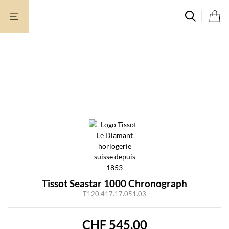
Aller
au
contenu
Tissot Seastar 1000 Chronograph
T120.417.17.051.03
CHF
545.00