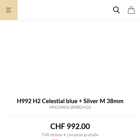
Aller
au
contenu
Rupture de stock
H992 H2 Celestial blue + Silver M 38mm
MH2AN06.BMBDH2A
CHF
992.00
TVA incluse • Livraison gratuite