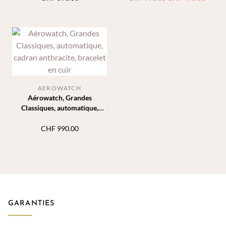
prix
prix
initial
actuel
était :
est :
CHF 798.00.
CHF 4
AEROWATCH
Aérowatch, Grandes
Classiques, automatique,
cadran anthracite, bracelet en
cuir
CHF
990.00
GARANTIES