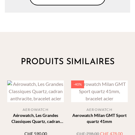
PRODUITS SIMILAIRES
-40%
AEROWATCH
AEROWATCH
Aérowatch, Les Grandes
Aerowatch Milan GMT Sport
Classiques Quartz, cadran
quartz 41mm
anthracite, bracelet acier
Le
Le
CHF
590.00
CHF
798.00
CHF
478.00