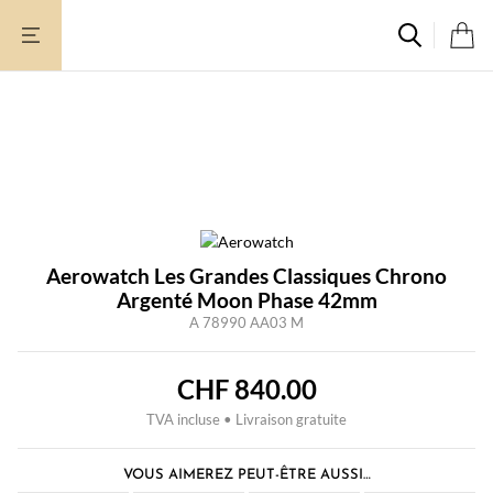
Aller
au
contenu
Aerowatch Les Grandes Classiques Chrono
Argenté Moon Phase 42mm
A 78990 AA03 M
CHF
840.00
TVA incluse • Livraison gratuite
VOUS AIMEREZ PEUT-ÊTRE AUSSI…