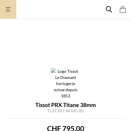
Aller
au
contenu
Tissot PRX Titane 38mm
T137.807.44.041.00
CHF
795.00