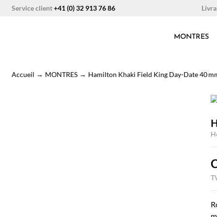
Aller
Livra
Service client
+41 (0) 32 913 76 86
au
contenu
MONTRES
Accueil
→
MONTRES
→
Hamilton Khaki Field King Day-Date 40 m
H
H
TV
R
mi