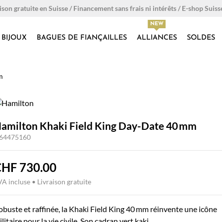
ison gratuite en Suisse / Financement sans frais ni intérêts / E-shop Suiss
BIJOUX
BAGUES DE FIANÇAILLES
ALLIANCES
SOLDES
m
amilton Khaki Field King Day-Date 40 mm
64475160
CHF
730.00
A incluse • Livraison gratuite
obuste et raffinée, la Khaki Field King 40 mm réinvente une icône
litaire pour la vie civile. Son cadran vert kaki...