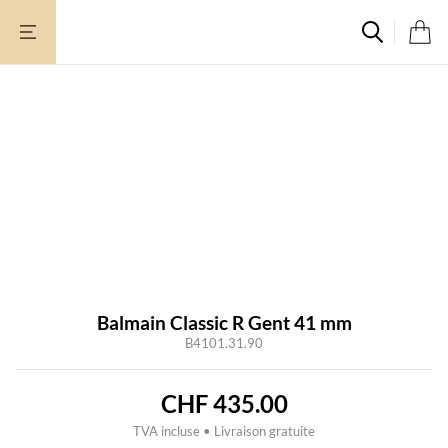
Aller
au
contenu
Balmain Classic R Gent 41 mm
B4101.31.90
CHF
435.00
TVA incluse • Livraison gratuite