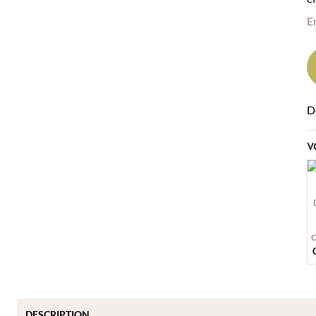
E
D
V
DESCRIPTION