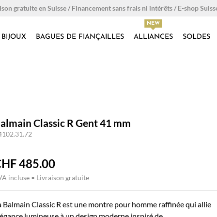
ison gratuite en Suisse / Financement sans frais ni intérêts / E-shop Suiss
BIJOUX
BAGUES DE FIANÇAILLES
ALLIANCES
SOLDES
almain Classic R Gent 41 mm
4102.31.72
CHF
485.00
A incluse • Livraison gratuite
a Balmain Classic R est une montre pour homme raffinée qui allie
légance lumineuse à un design moderne inspiré de...