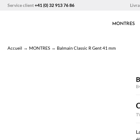
Aller
Livra
Service client
+41 (0) 32 913 76 86
au
contenu
MONTRES
Accueil
→
MONTRES
→
Balmain Classic R Gent 41 mm
B
B
TV
L
é