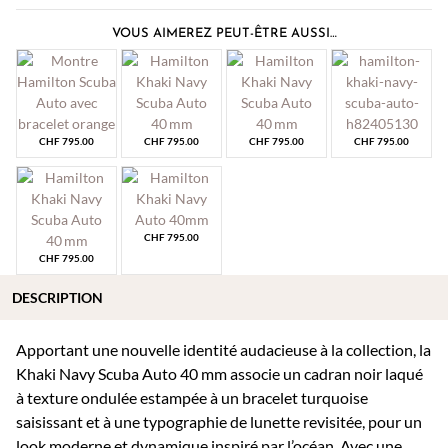
VOUS AIMEREZ PEUT-ÊTRE AUSSI…
CHF
795.00
CHF
795.00
CHF
795.00
CHF
795.00
CHF
795.00
CHF
795.00
DESCRIPTION
Apportant une nouvelle identité audacieuse à la collection, la
Khaki Navy Scuba Auto 40 mm associe un cadran noir laqué
à texture ondulée estampée à un bracelet turquoise
saisissant et à une typographie de lunette revisitée, pour un
look moderne et dynamique inspiré par l’océan. Avec une