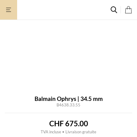
Aller
au
contenu
Balmain Ophrys | 34.5 mm
B4638.33.55
CHF
675.00
TVA incluse • Livraison gratuite