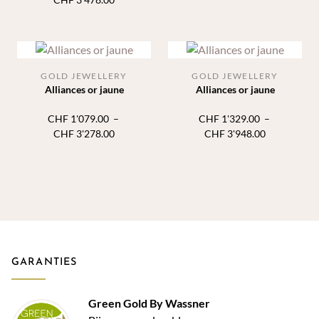
prix :
de
CHF 1'619.
prix :
à
CHF 1'269.00
CHF 4'368.
à
CHF 3'478.00
GOLD JEWELLERY
GOLD JEWELLERY
Alliances or jaune
Alliances or jaune
CHF
1'079.00
–
CHF
1'329.00
–
Plage
Plage
CHF
3'278.00
CHF
3'948.00
de
de
prix :
prix :
CHF 1'079.00
CHF 1'329.
à
à
CHF 3'278.00
CHF 3'948.
GARANTIES
Green Gold By Wassner