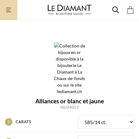
Aller
au
contenu
Alliances or blanc et jaune
48/04057
CARATS