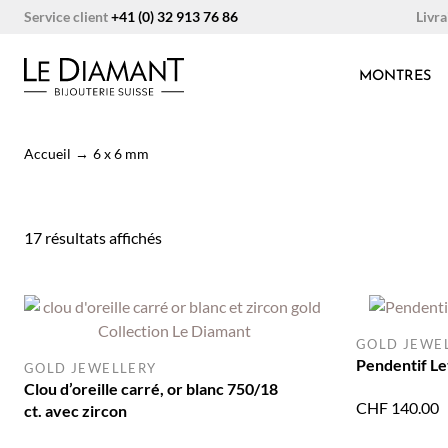
Aller
Livra
Service client
+41 (0) 32 913 76 86
au
contenu
MONTRES
Accueil
→
6 x 6 mm
Trié
17 résultats affichés
du
plus
récent
au
GOLD JEWE
plus
Pendentif Let
GOLD JEWELLERY
ancien
Clou d’oreille carré, or blanc 750/18
CHF
140.00
ct. avec zircon