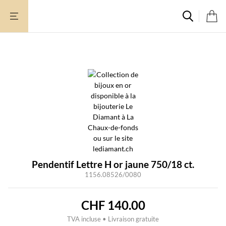
Aller
au
contenu
Pendentif Lettre H or jaune 750/18 ct.
1156.08526/0080
CHF
140.00
TVA incluse • Livraison gratuite