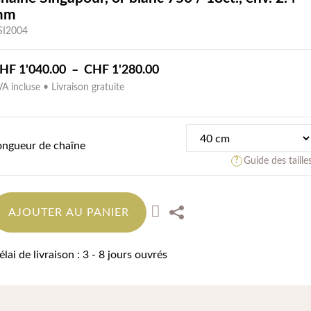
mm
SI2004
Plage
HF
1'040.00
–
CHF
1'280.00
A incluse • Livraison gratuite
de
prix :
CHF 1'040.00
à
ongueur de chaîne
Guide des taille
CHF 1'280.00
AJOUTER AU PANIER
élai de livraison : 3 - 8 jours ouvrés