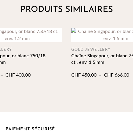
PRODUITS SIMILAIRES
LLERY
GOLD JEWELLERY
pour, or blanc 750/18
Chaîne Singapour, or blanc 7
 mm
ct., env. 1.5 mm
Plage
P
–
CHF
400.00
CHF
450.00
–
CHF
666.00
de
d
prix :
pr
CHF 335.00
C
à
à
CHF 400.00
C
PAIEMENT SÉCURISÉ