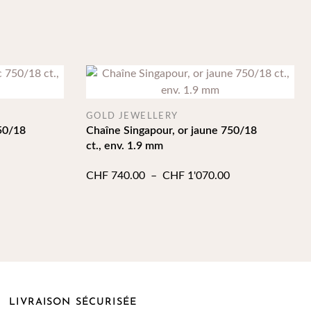
GOLD JEWELLERY
50/18
Chaîne Singapour, or jaune 750/18
ct., env. 1.9 mm
lage
Plage
CHF
740.00
–
CHF
1'070.00
e
de
ix :
prix :
HF 450.00
CHF 740.00
à
HF 666.00
CHF 1'070.00
LIVRAISON SÉCURISÉE