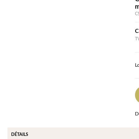
C
C
TV
L
D
DÉTAILS