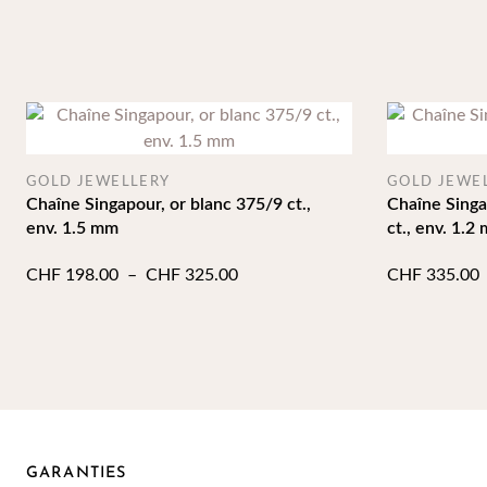
GOLD JEWELLERY
GOLD JEWE
Chaîne Singapour, or blanc 375/9 ct.,
Chaîne Singa
env. 1.5 mm
ct., env. 1.2
Plage
CHF
198.00
–
CHF
325.00
CHF
335.00
de
prix :
CHF 198.00
à
CHF 325.00
GARANTIES