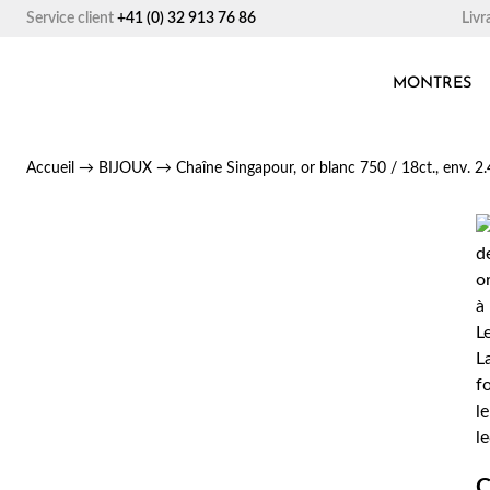
Aller
Livr
Service client
+41 (0) 32 913 76 86
au
contenu
MONTRES
Accueil
→
BIJOUX
→
Chaîne Singapour, or blanc 750 / 18ct., env. 
C