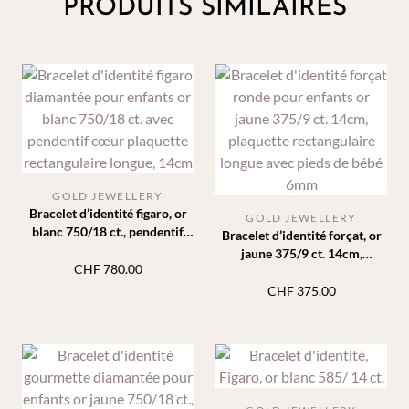
PRODUITS SIMILAIRES
GOLD JEWELLERY
Bracelet d’identité figaro, or
GOLD JEWELLERY
blanc 750/18 ct., pendentif
Bracelet d’identité forçat, or
cœur, plaquette rectangle,
jaune 375/9 ct. 14cm,
14cm
CHF
780.00
plaquette rectangle longue,
pieds de bébé 6mm
CHF
375.00