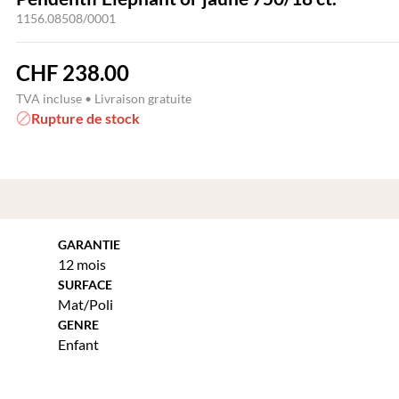
1156.08508/0001
CHF
238.00
TVA incluse • Livraison gratuite
Rupture de stock
GARANTIE
12 mois
SURFACE
Mat/Poli
GENRE
Enfant