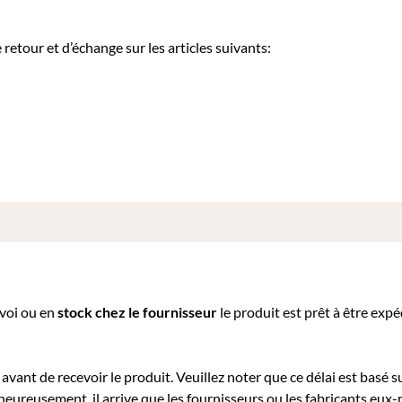
etour et d’échange sur les articles suivants:
nvoi ou e
n
stock chez le fournisseur
le produit est prêt à être exp
avant de recevoir le produit. Veuillez noter que ce délai est basé su
heureusement, il arrive que les fournisseurs ou les fabricants eu