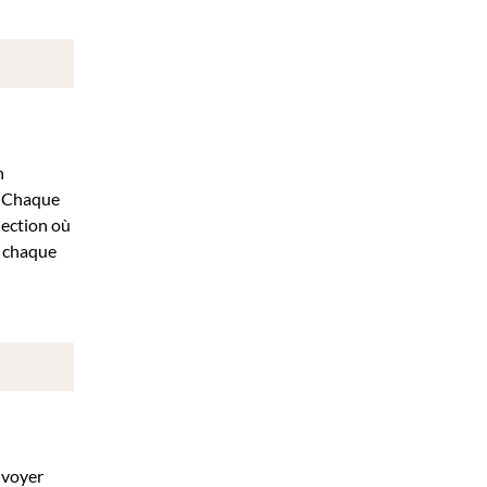
n
s. Chaque
lection où
ù chaque
nvoyer