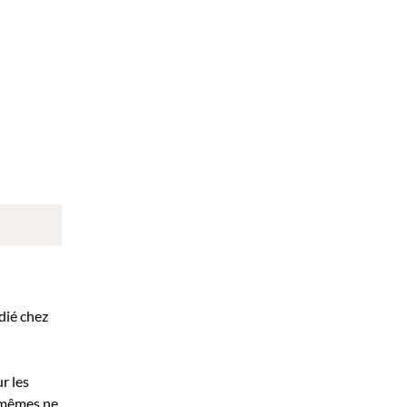
édié chez
r les
x-mêmes ne