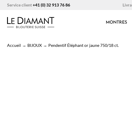
Aller
Livra
Service client
+41 (0) 32 913 76 86
au
contenu
MONTRES
Accueil
→
BIJOUX
→
Pendentif Éléphant or jaune 750/18 ct.
Rupture de stock