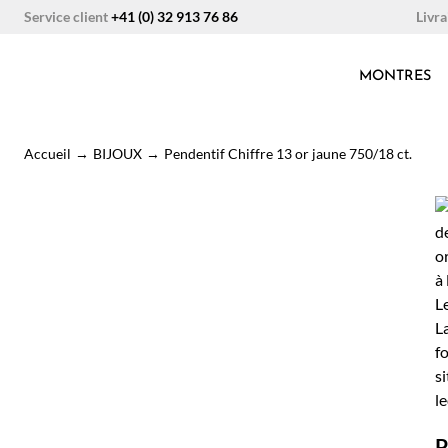
Aller
Livra
Service client
+41 (0) 32 913 76 86
au
contenu
MONTRES
Accueil
→
BIJOUX
→
Pendentif Chiffre 13 or jaune 750/18 ct.
P