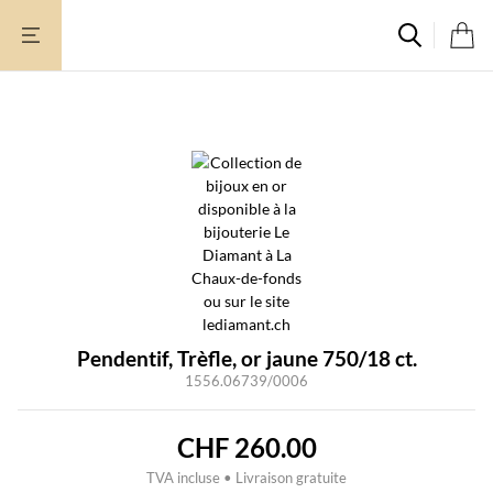
Aller
au
contenu
Pendentif, Trèfle, or jaune 750/18 ct.
1556.06739/0006
CHF
260.00
TVA incluse • Livraison gratuite