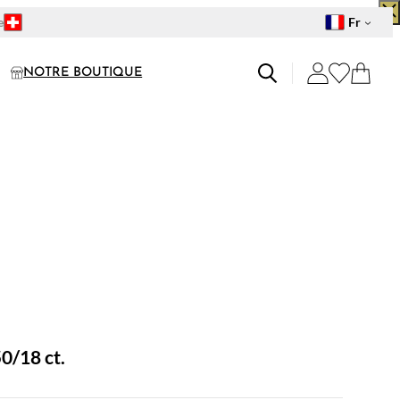
F
e
Fr
NOTRE BOUTIQUE
0/18 ct.