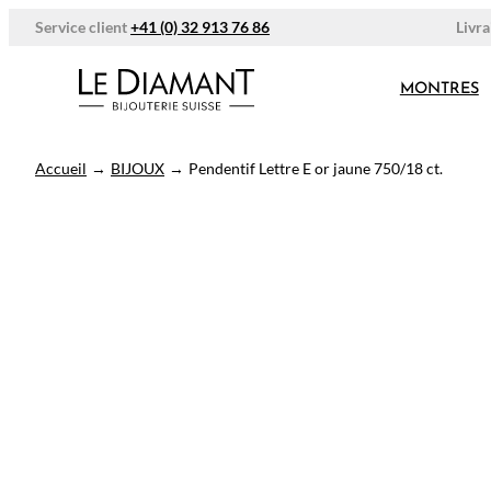
Aller
Livra
Service client
+41 (0) 32 913 76 86
au
contenu
MONTRES
Accueil
→
BIJOUX
→
Pendentif Lettre E or jaune 750/18 ct.