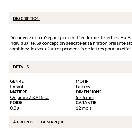
DESCRIPTION
Découvrez notre élégant pendentif en forme de lettre « E ». F
individualité. Sa conception délicate et sa finition brillante 
combinez-le avec d’autres pendentifs de lettres pour un ef
DÉTAILS
GENRE
MOTIF
Enfant
Lettres
MATIÈRE
DIMENSIONS
Or jaune 750/18 ct.
5 x 6 mm
POIDS
GARANTIE
0.3 g
12 mois
À PROPOS DE
LA MARQUE