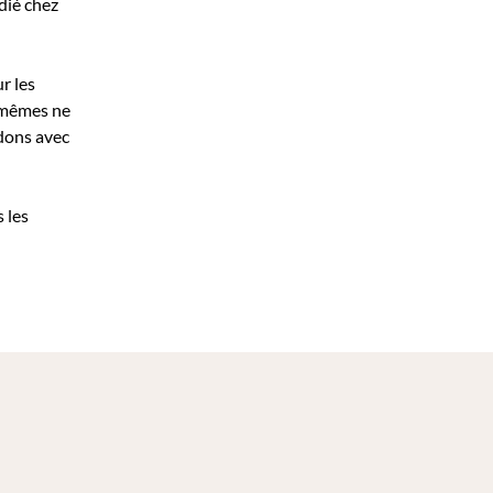
édié chez
r les
x-mêmes ne
idons avec
 les