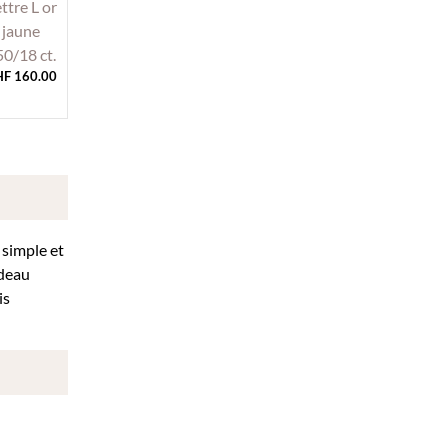
HF
160.00
 simple et
adeau
is