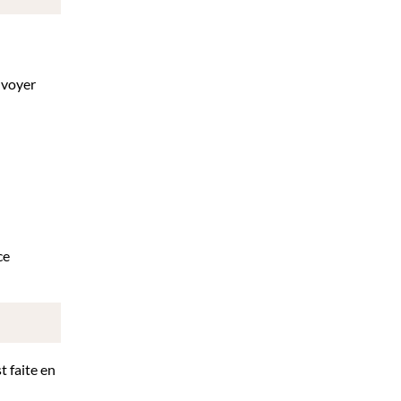
nvoyer
ce
t faite en