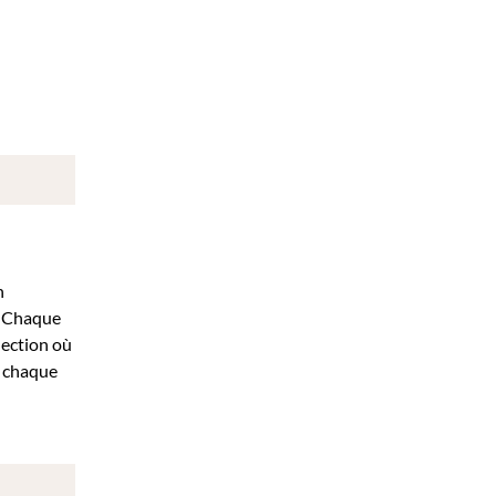
n
s. Chaque
lection où
ù chaque