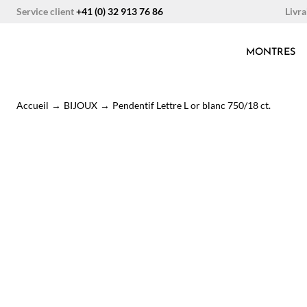
Aller
Livra
Service client
+41 (0) 32 913 76 86
au
contenu
MONTRES
Accueil
→
BIJOUX
→
Pendentif Lettre L or blanc 750/18 ct.