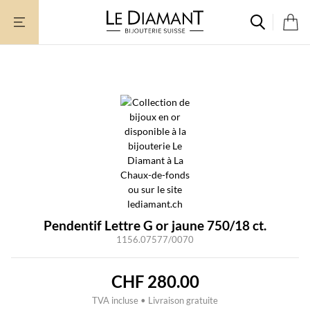
Aller
au
contenu
Pendentif Lettre G or jaune 750/18 ct.
1156.07577/0070
CHF
280.00
TVA incluse • Livraison gratuite