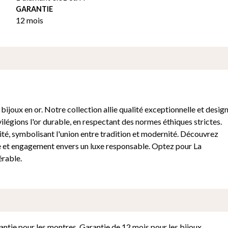
GARANTIE
12 mois
ijoux en or. Notre collection allie qualité exceptionnelle et desig
ilégions l'or durable, en respectant des normes éthiques strictes.
ité, symbolisant l'union entre tradition et modernité. Découvrez
e et engagement envers un luxe responsable. Optez pour La
érable.
antie pour les montres. Garantie de 12 mois pour les bijoux.