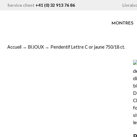
Aller
Livrais
Service client
+41 (0) 32 913 76 86
au
contenu
MONTRES
Accueil
→
BIJOUX
→
Pendentif Lettre C or jaune 750/18 ct.
P