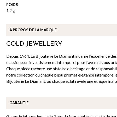
POIDS
1.2 g
À PROPOS DE
LA MARQUE
GOLD JEWELLERY
Depuis 1964, La Bijouterie Le Diamant incarne l'excellence des b
classique, un investissement intemporel pour l'avenir. Nous priv
Chaque pièce raconte une histoire d'héritage et de responsabil
notre collection où chaque bijou promet élégance intemporell
Bijouterie Le Diamant, où chaque éclat révèle une éthique inalt
GARANTIE
Garantie internationale de 2 ans du fabricant avec carte de gar