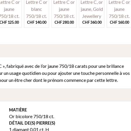
CHF
125.00
CHF
140.00
CHF
280.00
CHF
360.00
CHF
160.00
C », fabriqué avec de l’or jaune 750/18 carats pour une brillance
ur un usage quotidien ou pour ajouter une touche personnelle à vos
 pour un être cher dont le prénom commence par cette lettre.
MATIÈRE
Or bicolore 750/18 ct.
DÉTAIL DE(S) PIERRE(S)
1 diamant 0.01 ct. H