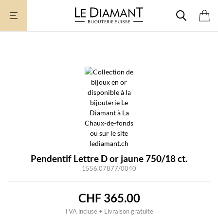
Aller
au
contenu
Pendentif Lettre D or jaune 750/18 ct.
1556.07877/0040
CHF
365.00
TVA incluse • Livraison gratuite