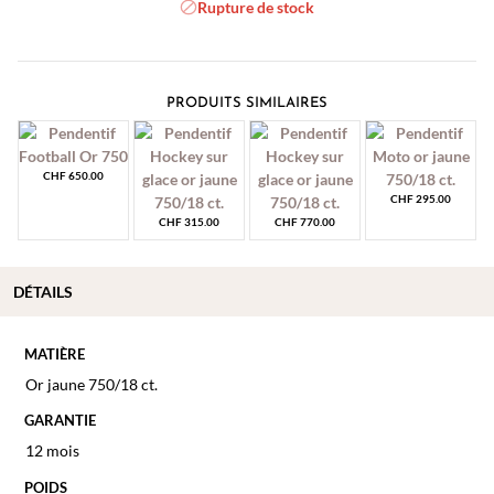
Rupture de stock
PRODUITS SIMILAIRES
CHF
650.00
CHF
295.00
CHF
315.00
CHF
770.00
DÉTAILS
MATIÈRE
Or jaune 750/18 ct.
GARANTIE
12 mois
POIDS