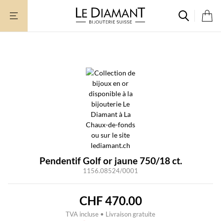
Aller
au
contenu
Rupture de stock
Pendentif Golf or jaune 750/18 ct.
1156.08524/0001
CHF
470.00
TVA incluse • Livraison gratuite