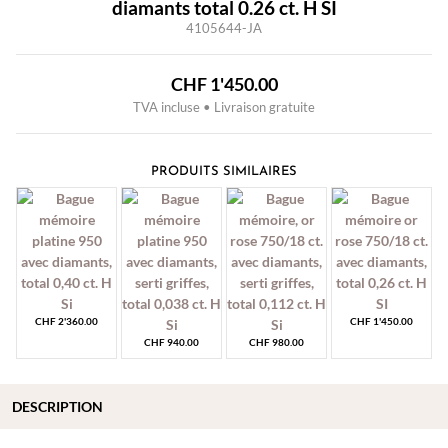
diamants total 0.26 ct. H SI
4105644-JA
CHF
1'450.00
TVA incluse • Livraison gratuite
PRODUITS SIMILAIRES
CHF
2'360.00
CHF
1'450.00
CHF
940.00
CHF
980.00
DESCRIPTION