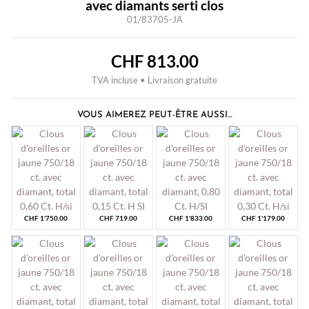
avec diamants serti clos
01/83705-JA
CHF
813.00
TVA incluse • Livraison gratuite
VOUS AIMEREZ PEUT-ÊTRE AUSSI…
CHF
1'750.00
CHF
719.00
CHF
1'833.00
CHF
1'179.00