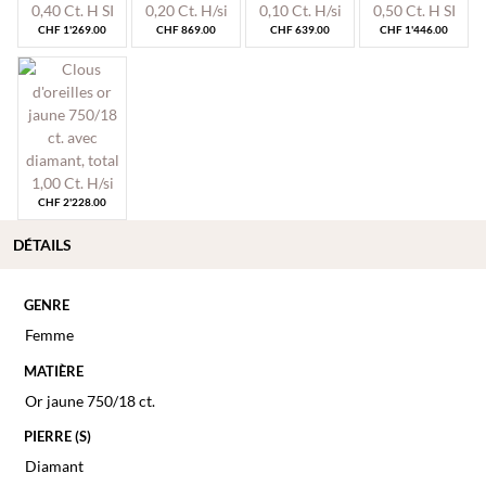
CHF
1'269.00
CHF
869.00
CHF
639.00
CHF
1'446.00
CHF
2'228.00
DÉTAILS
GENRE
Femme
MATIÈRE
Or jaune 750/18 ct.
PIERRE (S)
Diamant