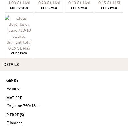
CHF
2'228.00
CHF
869.00
CHF
639.00
CHF
719.00
CHF
813.00
DÉTAILS
GENRE
Femme
MATIÈRE
Or jaune 750/18 ct.
PIERRE (S)
Diamant