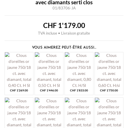
avec diamants serti clos
01/83706-JA
CHF
1'179.00
TVA incluse • Livraison gratuite
VOUS AIMEREZ PEUT-ÊTRE AUSSI…
CHF
1'269.00
CHF
1'446.00
CHF
1'833.00
CHF
1'750.00