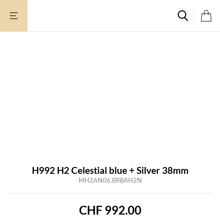
Aller
au
contenu
Rupture de stock
H992 H2 Celestial blue + Silver 38mm
MH2AN06.BRBAH2N
CHF
992.00