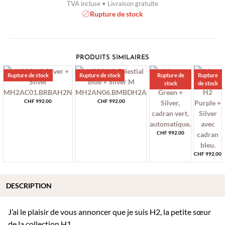
TVA incluse • Livraison gratuite
Rupture de stock
PRODUITS SIMILAIRES
Rupture de stock
Rupture de stock
Rupture de
Rupture
stock
de stock
CHF
992.00
CHF
992.00
CHF
992.00
CHF
992.00
DESCRIPTION
J’ai le plaisir de vous annoncer que je suis H2, la petite sœur
de la collection H1.