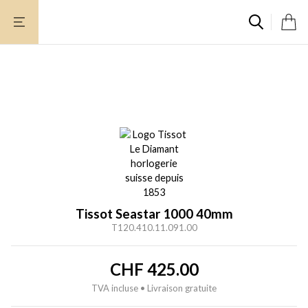
Aller
au
contenu
Tissot Seastar 1000 40mm
T120.410.11.091.00
CHF
425.00
TVA incluse • Livraison gratuite