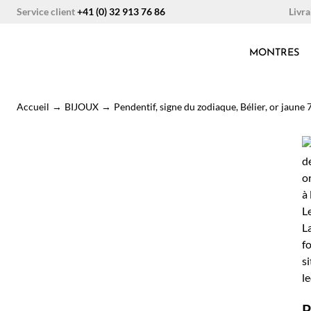
Aller
Livra
Service client
+41 (0) 32 913 76 86
au
contenu
MONTRES
Accueil
→
BIJOUX
→
Pendentif, signe du zodiaque, Bélier, or jaune 
P