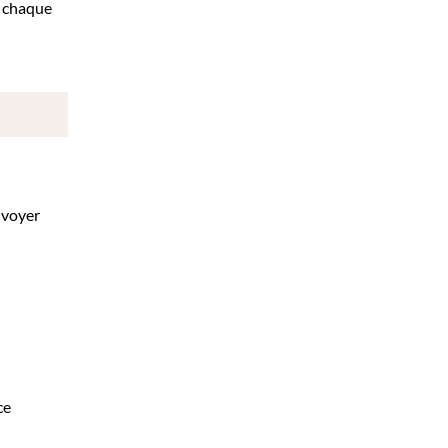
ù chaque
nvoyer
ce