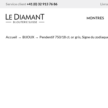
Aller
Livra
Service client
+41 (0) 32 913 76 86
au
contenu
MONTRES
Accueil
→
BIJOUX
→
Pendentif 750/18 ct. or gris, Signe du zodiaqu