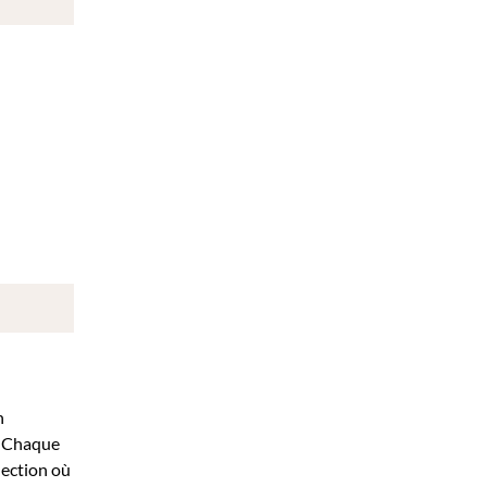
n
s. Chaque
lection où