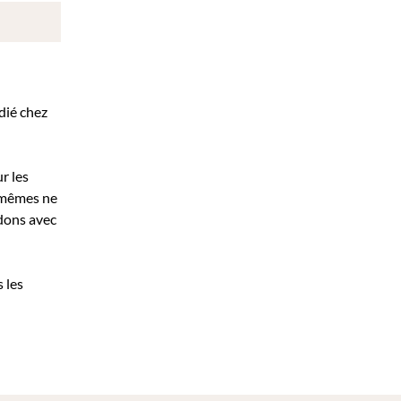
édié chez
r les
x-mêmes ne
idons avec
 les