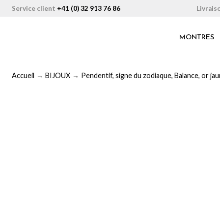
Aller
Livrais
Service client
+41 (0) 32 913 76 86
au
contenu
MONTRES
Accueil
→
BIJOUX
→
Pendentif, signe du zodiaque, Balance, or jau