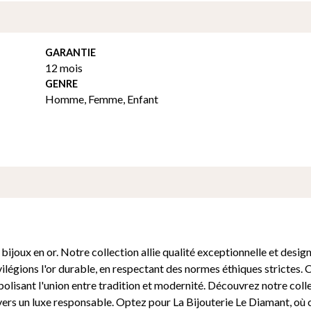
GARANTIE
12 mois
GENRE
Homme
,
Femme
,
Enfant
ijoux en or. Notre collection allie qualité exceptionnelle et desig
vilégions l'or durable, en respectant des normes éthiques strictes.
bolisant l'union entre tradition et modernité. Découvrez notre coll
rs un luxe responsable. Optez pour La Bijouterie Le Diamant, où