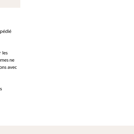
xpédié
 les
mêmes ne
dons avec
es