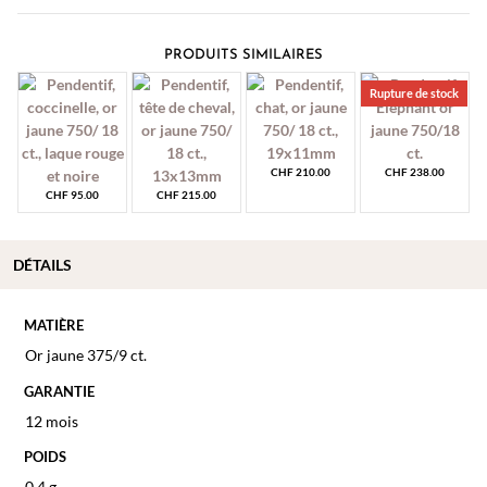
PRODUITS SIMILAIRES
Rupture de stock
CHF
210.00
CHF
238.00
CHF
95.00
CHF
215.00
DÉTAILS
MATIÈRE
Or jaune 375/9 ct.
GARANTIE
12 mois
POIDS
0.4 g