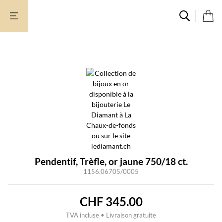
Aller
au
contenu
Pendentif, Trèfle, or jaune 750/18 ct.
1156.06705/0005
CHF
345.00
TVA incluse • Livraison gratuite