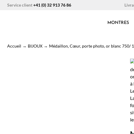
Aller
Livra
Service client
+41 (0) 32 913 76 86
au
contenu
MONTRES
Accueil
→
BIJOUX
→
Médaillon, Cœur, porte photo, or blanc 750/ 1
M