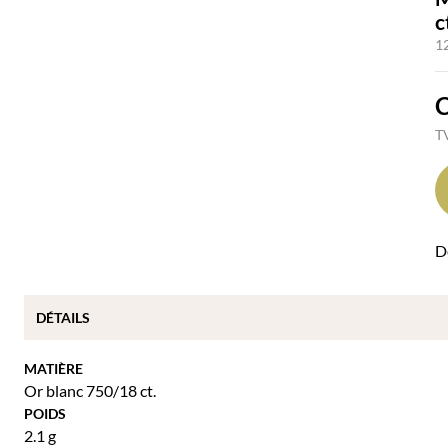
c
1
TV
Dé
DÉTAILS
MATIÈRE
Or blanc 750/18 ct.
POIDS
2.1 g