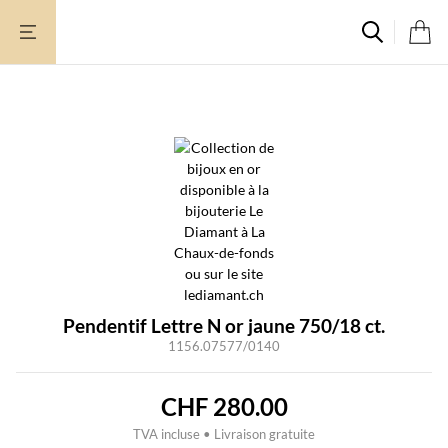
Aller
au
contenu
Pendentif Lettre N or jaune 750/18 ct.
1156.07577/0140
CHF
280.00
TVA incluse • Livraison gratuite