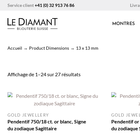
Aller
Livra
Service client
+41 (0) 32 913 76 86
au
contenu
MONTRES
Accueil
→
Product Dimensions
→
13 x 13 mm
Trié
Affichage de 1–24 sur 27 résultats
du
plus
récent
au
plus
GOLD JEWELLERY
GOLD JEWE
ancien
Pendentif 750/18 ct. or blanc, Signe
Pendentif or
du zodiaque Sagittaire
du zodiaque 