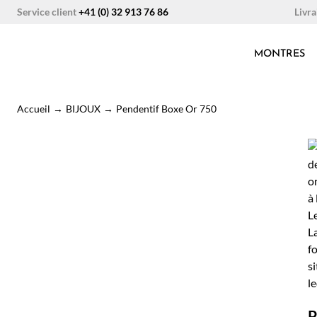
Aller
Livra
Service client
+41 (0) 32 913 76 86
au
contenu
MONTRES
Accueil
→
BIJOUX
→
Pendentif Boxe Or 750
P