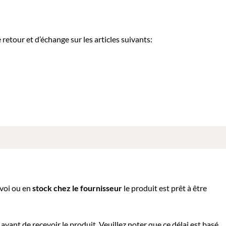
etour et d’échange sur les articles suivants:
nvoi ou e
n
stock chez le fournisseur
le produit est prêt à être
avant de recevoir le produit. Veuillez noter que ce délai est basé