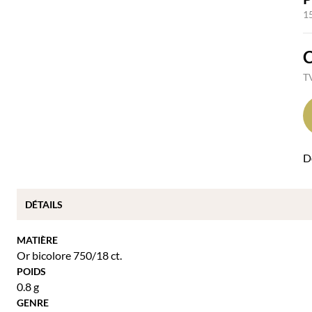
1
TV
Dé
DÉTAILS
MATIÈRE
Or bicolore 750/18 ct.
POIDS
0.8 g
GENRE