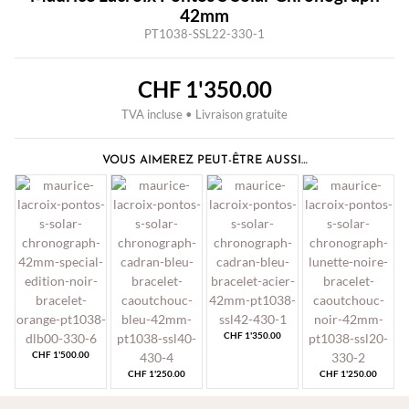
42mm
PT1038-SSL22-330-1
CHF
1'350.00
TVA incluse • Livraison gratuite
VOUS AIMEREZ PEUT-ÊTRE AUSSI…
CHF
1'350.00
CHF
1'500.00
CHF
1'250.00
CHF
1'250.00