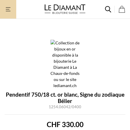
Aller
au
contenu
Pendentif 750/18 ct. or blanc, Signe du zodiaque
Bélier
1254.06042/0400
CHF
330.00