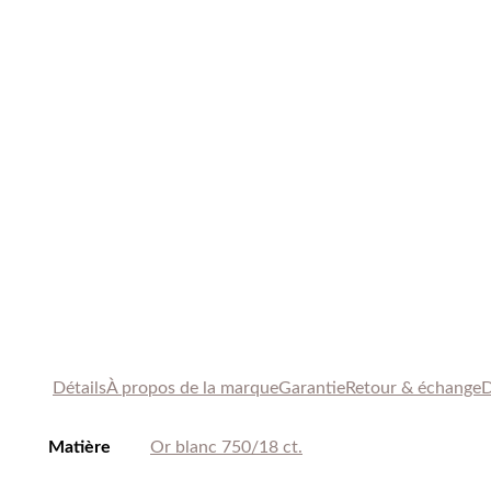
Détails
À propos de
la marque
Garantie
Retour & échange
D
Matière
Or blanc 750/18 ct.