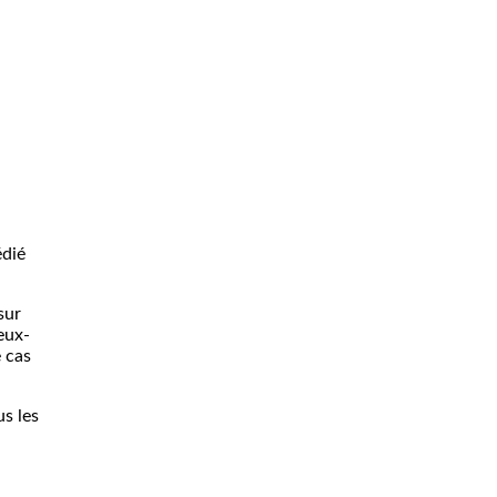
édié
sur
eux-
 cas
us les