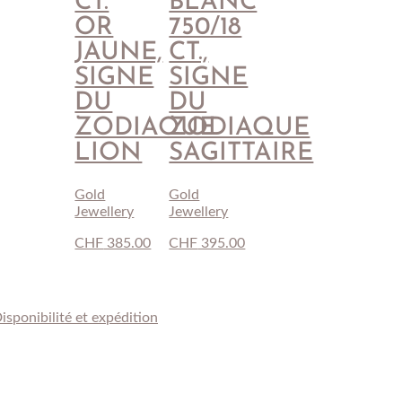
CT.
BLANC
OR
750/18
JAUNE,
CT.,
SIGNE
SIGNE
DU
DU
ZODIAQUE
ZODIAQUE
LION
SAGITTAIRE
Gold
Gold
Jewellery
Jewellery
CHF
385.00
CHF
395.00
isponibilité et expédition