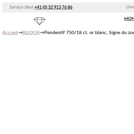
Aller
Livr
Service client
+41 (0) 32 913 76 86
au
contenu
MON
Accueil
→
BIJOUX
→
Pendentif 750/18 ct. or blanc, Signe du z