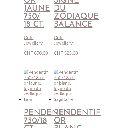
OR
SIGNE
JAUNE
DU
750/
ZODIAQUE
18 CT.
BALANCE
Gold
Gold
Jewellery
Jewellery
CHF
850.00
CHF
325.00
PENDENTIF
PENDENTIF
750/18
OR