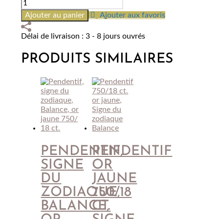
quantité
de
Ajouter au panier
Ajouter aux favoris
Pendentif
750/18
Délai de livraison : 3 - 8 jours ouvrés
ct.
or
PRODUITS SIMILAIRES
blanc,
Signe
du
zodiaque
Balance
PENDENTIF,
PENDENTIF
SIGNE
OR
DU
JAUNE
ZODIAQUE,
750/18
BALANCE,
CT.